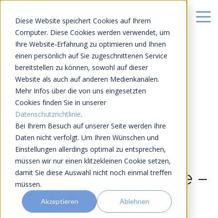
Diese Website speichert Cookies auf Ihrem
Computer. Diese Cookies werden verwendet, um
Ihre Website-Erfahrung zu optimieren und Ihnen
einen persönlich auf Sie zugeschnittenen Service
bereitstellen zu können, sowohl auf dieser
Website als auch auf anderen Medienkanälen.
Mehr Infos über die von uns eingesetzten
15 MIN LESEZEIT
Cookies finden Sie in unserer
Verborgene
Datenschutzrichtlinie
.
Bei Ihrem Besuch auf unserer Seite werden Ihre
Klimaexposition in
Daten nicht verfolgt. Um Ihren Wünschen und
Einstellungen allerdings optimal zu entsprechen,
deiner
müssen wir nur einen klitzekleinen Cookie setzen,
Wertschöpfungskette –
damit Sie diese Auswahl nicht noch einmal treffen
müssen.
und wie du sie heute
Akzeptieren
Ablehnen
messen kannst