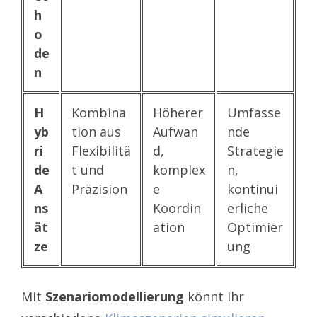
h
o
de
n
H
Kombina
Höherer
Umfasse
yb
tion aus
Aufwan
nde
ri
Flexibilitä
d,
Strategie
de
t und
komplex
n,
A
Präzision
e
kontinui
ns
Koordin
erliche
ät
ation
Optimier
ze
ung
Mit
Szenariomodellierung
könnt ihr