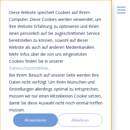
Diese Website speichert Cookies auf Ihrem
Computer. Diese Cookies werden verwendet, um
Ihre Website-Erfahrung zu optimieren und Ihnen
einen persönlich auf Sie zugeschnittenen Service
bereitstellen zu können, sowohl auf dieser
Website als auch auf anderen Medienkanälen.
Mehr Infos über die von uns eingesetzten
13 MIN LESEZEIT
Cookies finden Sie in unserer
VSME und ESRS: So
Datenschutzrichtlinie
.
Bei Ihrem Besuch auf unserer Seite werden Ihre
gelingt der spätere
Daten nicht verfolgt. Um Ihren Wünschen und
Einstellungen allerdings optimal zu entsprechen,
Umstieg
müssen wir nur einen klitzekleinen Cookie setzen,
damit Sie diese Auswahl nicht noch einmal treffen
müssen.
Von
Johannes Fiegenbaum
am
18.05.25 10:37
·
Zuletzt aktualisiert 2. Juli 2026
Akzeptieren
Ablehnen