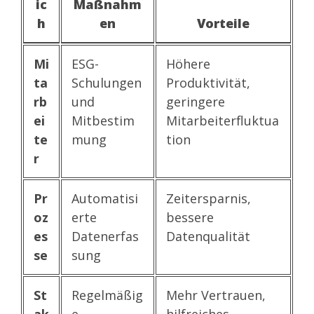
ic
Maßnahm
h
en
Vorteile
Mi
ESG-
Höhere
ta
Schulungen
Produktivität,
rb
und
geringere
ei
Mitbestim
Mitarbeiterfluktua
te
mung
tion
r
Pr
Automatisi
Zeitersparnis,
oz
erte
bessere
es
Datenerfas
Datenqualität
se
sung
St
Regelmäßig
Mehr Vertrauen,
ak
e
hilfreiches