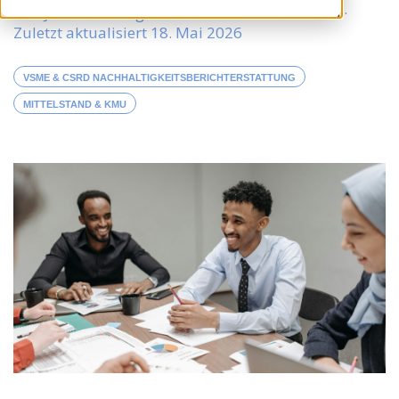
Von
Johannes Fiegenbaum
am
31.07.25 05:08
·
Zuletzt aktualisiert 18. Mai 2026
VSME & CSRD NACHHALTIGKEITSBERICHTERSTATTUNG
MITTELSTAND & KMU