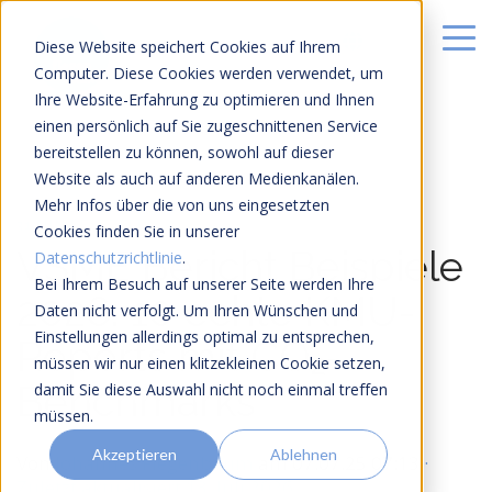
Diese Website speichert Cookies auf Ihrem
Computer. Diese Cookies werden verwendet, um
Ihre Website-Erfahrung zu optimieren und Ihnen
einen persönlich auf Sie zugeschnittenen Service
bereitstellen zu können, sowohl auf dieser
Website als auch auf anderen Medienkanälen.
Mehr Infos über die von uns eingesetzten
31 MIN LESEZEIT
Cookies finden Sie in unserer
VSME Bericht Beispiele
Datenschutzrichtlinie
.
Bei Ihrem Besuch auf unserer Seite werden Ihre
2026: 10 echte KMU-
Daten nicht verfolgt. Um Ihren Wünschen und
Einstellungen allerdings optimal zu entsprechen,
Reports mit CO₂-
müssen wir nur einen klitzekleinen Cookie setzen,
Benchmarks
damit Sie diese Auswahl nicht noch einmal treffen
müssen.
Akzeptieren
Ablehnen
Von
Johannes Fiegenbaum
am
07.07.25 07:13
·
Zuletzt aktualisiert 13. Juli 2026