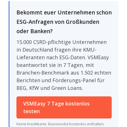
entscheidender sind als je zuvor
Die 10 VSME-Beispiele: Von
Bekommt euer Unternehmen schon
Startups bis Mittelstand
ESG-Anfragen von Großkunden
Die VSME Data Box: CO₂-
Emissionen pro Mitarbeiter nach
oder Banken?
Branchen
Kernelemente erfolgreicher VSME-
15.000 CSRD-pflichtige Unternehmen
Berichte: Was die Beispiele
in Deutschland fragen ihre KMU-
gemeinsam haben
Lieferanten nach ESG-Daten. VSMEasy
Häufige Stolperfallen und wie ihr
sie vermeidet
beantwortet sie in 7 Tagen, mit
VSME Basic vs. Comprehensive:
Branchen-Benchmark aus 1.502 echten
Entscheidungshilfe anhand der
Berichten und Förderungs-Panel für
Beispiele
VSME-Bericht erstellen: 5-Schritte-
BEG, KfW und Green Loans.
Roadmap basierend auf Best
Practices
VSMEasy 7 Tage kostenlos
Von VSME zu CSRD:
testen
Übergangspfade für wachsende
Unternehmen
Branchenspeziellen
Keine Kreditkarte. Basismodul kostenlos enthalten.