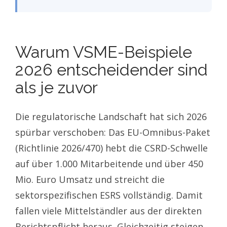
Herausforderungen meistern
FAQ: Die 15 häufigsten Fragen zu
VSME-Beispielen
Fazit: VSME-Beispiele als
Katalysator für eure Umsetzung
Warum VSME-Beispiele
2026 entscheidender sind
als je zuvor
Die regulatorische Landschaft hat sich 2026
spürbar verschoben: Das EU-Omnibus-Paket
(Richtlinie 2026/470) hebt die CSRD-Schwelle
auf über 1.000 Mitarbeitende und über 450
Mio. Euro Umsatz und streicht die
sektorspezifischen ESRS vollständig. Damit
fallen viele Mittelständler aus der direkten
Berichtspflicht heraus. Gleichzeitig steigen