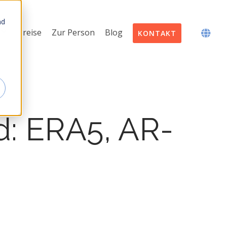
nd
Preise
Zur Person
Blog
KONTAKT
d: ERA5, AR-