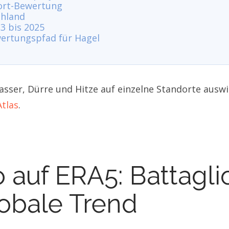
dort-Bewertung
chland
3 bis 2025
ertungspfad für Hagel
sser, Dürre und Hitze auf einzelne Standorte auswi
tlas
.
uf ERA5: Battaglioli
obale Trend