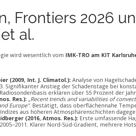
n, Frontiers 2026 u
t al.
ogie wird wesentlich vom
IMK-TRO am KIT Karlsruh
r (2009, Int. J. Climatol.):
Analyse von Hagelschad
 Signifikanter Anstieg der Schadenstage bei konsta
Radiosondenbasis erklären über 55 Prozent der Jahr
os. Res.):
„Recent trends and variabilities of convec
and Europe"
. Bestätigt, dass oberflächennahe Temp
, Indizes aus höheren Atmosphärenschichten dagegen
idberger (2016, Atmos. Res.):
Erste umfassende Hag
2005–2011. Klarer Nord-Süd-Gradient, mehrere Hots