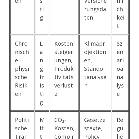
en
s
Versiche
nli
ti
rungsda
ch
g
ten
kei
t
Chro
L
Kosten
Klimapr
Sz
nisch
a
steiger
ojektion
en
e
n
ungen,
en,
ari
physi
g
Produk
Standor
oa
sche
fr
tivitäts
tanalyse
na
Risik
is
verlust
n
lys
en
ti
e
e
g
Politi
M
CO₂-
Gesetze
Re
sche
it
Kosten,
stexte,
gu
Tran
t
Compli
Policy-
lie