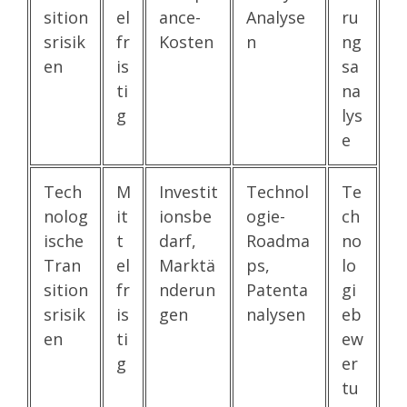
sition
el
ance-
Analyse
ru
srisik
fr
Kosten
n
ng
en
is
sa
ti
na
g
lys
e
Tech
M
Investit
Technol
Te
nolog
it
ionsbe
ogie-
ch
ische
t
darf,
Roadma
no
Tran
el
Marktä
ps,
lo
sition
fr
nderun
Patenta
gi
srisik
is
gen
nalysen
eb
en
ti
ew
g
er
tu