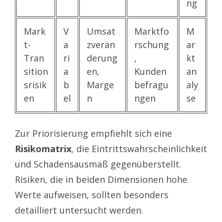
ng
Mark
V
Umsat
Marktfo
M
t-
a
zverän
rschung
ar
Tran
ri
derung
,
kt
sition
a
en,
Kunden
an
srisik
b
Marge
befragu
aly
en
el
n
ngen
se
Zur Priorisierung empfiehlt sich eine
Risikomatrix
, die Eintrittswahrscheinlichkeit
und Schadensausmaß gegenüberstellt.
Risiken, die in beiden Dimensionen hohe
Werte aufweisen, sollten besonders
detailliert untersucht werden.