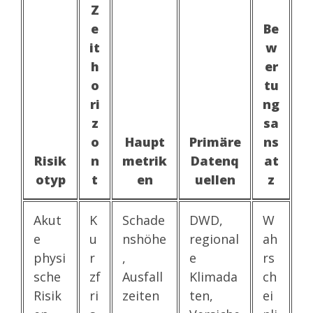
Z
e
Be
it
w
h
er
o
tu
ri
ng
z
sa
o
Haupt
Primäre
ns
Risik
n
metrik
Datenq
at
otyp
t
en
uellen
z
Akut
K
Schade
DWD,
W
e
u
nshöhe
regional
ah
physi
r
,
e
rs
sche
zf
Ausfall
Klimada
ch
Risik
ri
zeiten
ten,
ei