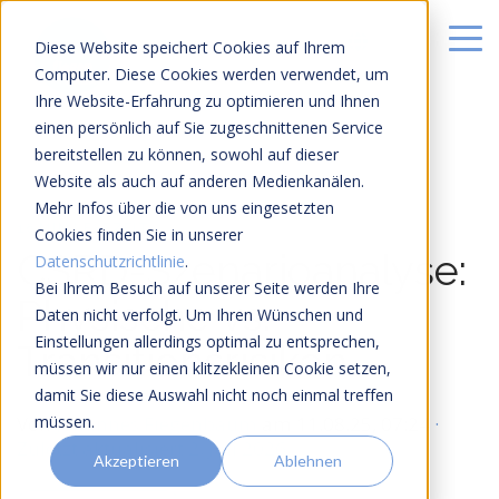
Diese Website speichert Cookies auf Ihrem
Computer. Diese Cookies werden verwendet, um
Ihre Website-Erfahrung zu optimieren und Ihnen
einen persönlich auf Sie zugeschnittenen Service
bereitstellen zu können, sowohl auf dieser
Website als auch auf anderen Medienkanälen.
Mehr Infos über die von uns eingesetzten
16 MIN LESEZEIT
Cookies finden Sie in unserer
CSRD-Szenarioanalyse:
Datenschutzrichtlinie
.
Bei Ihrem Besuch auf unserer Seite werden Ihre
Physische vs.
Daten nicht verfolgt. Um Ihren Wünschen und
Einstellungen allerdings optimal zu entsprechen,
Transitionsrisiken
müssen wir nur einen klitzekleinen Cookie setzen,
damit Sie diese Auswahl nicht noch einmal treffen
müssen.
Von
Johannes Fiegenbaum
am
11.08.25, 07:24
·
Zuletzt aktualisiert 2. Juli 2026
Akzeptieren
Ablehnen