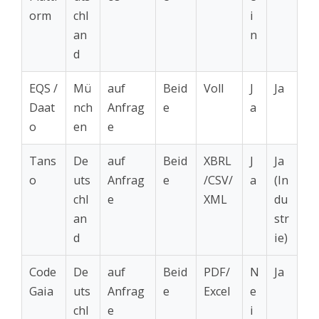
orm
chl
i
an
n
d
EQS /
Mü
auf
Beid
Voll
J
Ja
Daat
nch
Anfrag
e
a
o
en
e
Tans
De
auf
Beid
XBRL
J
Ja
o
uts
Anfrag
e
/CSV/
a
(In
chl
e
XML
du
an
str
d
ie)
Code
De
auf
Beid
PDF/
N
Ja
Gaia
uts
Anfrag
e
Excel
e
chl
e
i