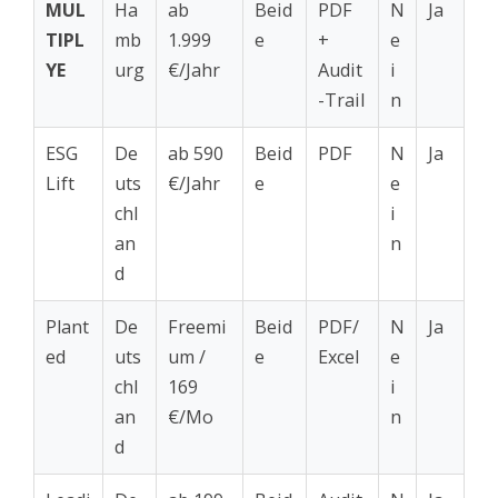
MUL
Ha
ab
Beid
PDF
N
Ja
TIPL
mb
1.999
e
+
e
YE
urg
€/Jahr
Audit
i
-Trail
n
ESG
De
ab 590
Beid
PDF
N
Ja
Lift
uts
€/Jahr
e
e
chl
i
an
n
d
Plant
De
Freemi
Beid
PDF/
N
Ja
ed
uts
um /
e
Excel
e
chl
169
i
an
€/Mo
n
d