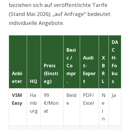
beziehen sich auf veröffentlichte Tarife
(Stand Mai 2026); „auf Anfrage" bedeutet
individuelle Angebote.
DA
Basi
C
c /
Audi
X
H-
Preis
Co
t-
B
Fo
Anbi
(Einsti
mpr
Expor
R
ku
eter
HQ
eg)
.
t
L
s
VSM
Ha
99
Beid
PDF/
N
Ja
Easy
mb
€/Mon
e
Excel
e
urg
at
i
n