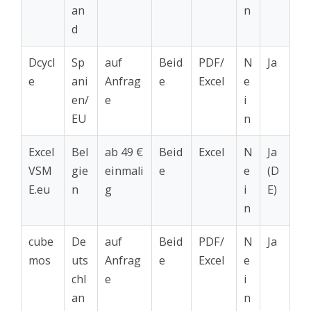
an
n
d
Dcycl
Sp
auf
Beid
PDF/
N
Ja
e
ani
Anfrag
e
Excel
e
en/
e
i
EU
n
Excel
Bel
ab 49 €
Beid
Excel
N
Ja
VSM
gie
einmali
e
e
(D
E.eu
n
g
i
E)
n
cube
De
auf
Beid
PDF/
N
Ja
mos
uts
Anfrag
e
Excel
e
chl
e
i
an
n