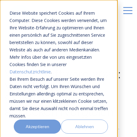
Diese Website speichert Cookies auf Ihrem
Computer. Diese Cookies werden verwendet, um
Ihre Website-Erfahrung zu optimieren und Ihnen
einen persönlich auf Sie zugeschnittenen Service
bereitstellen zu können, sowohl auf dieser
Website als auch auf anderen Medienkanälen.
Mehr Infos über die von uns eingesetzten
21 MIN LESEZEIT
Cookies finden Sie in unserer
VSME-Software 2026:
Datenschutzrichtlinie
.
Bei Ihrem Besuch auf unserer Seite werden Ihre
Welche Tools den
Daten nicht verfolgt. Um Ihren Wünschen und
Einstellungen allerdings optimal zu entsprechen,
Standard wirklich
müssen wir nur einen klitzekleinen Cookie setzen,
abdecken [Vergleich]
damit Sie diese Auswahl nicht noch einmal treffen
müssen.
Akzeptieren
Ablehnen
Von
Johannes Fiegenbaum
am
17.04.26 12:40
·
Zuletzt aktualisiert 2. Juli 2026