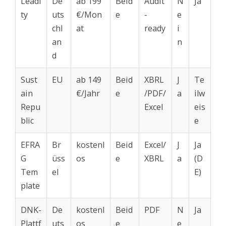
Leadi
De
ab 199
Beid
Audit
N
Ja
ty
uts
€/Mon
e
-
e
chl
at
ready
i
an
n
d
Sust
EU
ab 149
Beid
XBRL
J
Te
ain
€/Jahr
e
/PDF/
a
ilw
Repu
Excel
eis
blic
e
EFRA
Br
kostenl
Beid
Excel/
J
Ja
G
üss
os
e
XBRL
a
(D
Tem
el
E)
plate
DNK-
De
kostenl
Beid
PDF
N
Ja
Plattf
uts
os
e
e