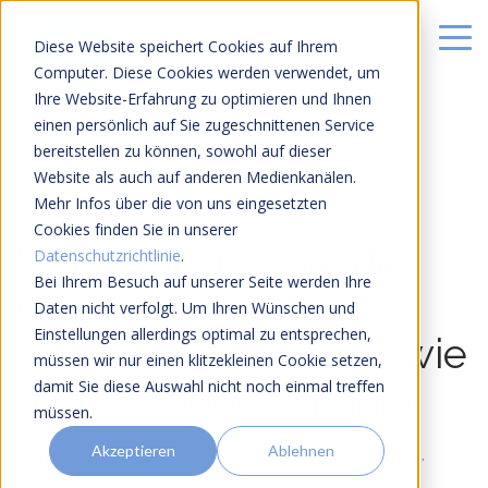
Diese Website speichert Cookies auf Ihrem
Computer. Diese Cookies werden verwendet, um
Ihre Website-Erfahrung zu optimieren und Ihnen
einen persönlich auf Sie zugeschnittenen Service
bereitstellen zu können, sowohl auf dieser
Website als auch auf anderen Medienkanälen.
Mehr Infos über die von uns eingesetzten
7 MIN LESEZEIT
Cookies finden Sie in unserer
Was Startups bei der
Datenschutzrichtlinie
.
Bei Ihrem Besuch auf unserer Seite werden Ihre
CO2-Bilanzierung
Daten nicht verfolgt. Um Ihren Wünschen und
Einstellungen allerdings optimal zu entsprechen,
falsch machen (und wie
müssen wir nur einen klitzekleinen Cookie setzen,
man es ändern kann)
damit Sie diese Auswahl nicht noch einmal treffen
müssen.
Akzeptieren
Ablehnen
Von
Johannes Fiegenbaum
am
09.04.25 09:45
·
Zuletzt aktualisiert 2. Juli 2026