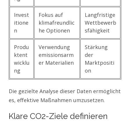
Invest
Fokus auf
Langfristige
itione
klimafreundlic
Wettbewerb
n
he Optionen
sfähigkeit
Produ
Verwendung
Stärkung
ktent
emissionsarm
der
wicklu
er Materialien
Marktpositi
ng
on
Die gezielte Analyse dieser Daten ermöglicht
es, effektive Maßnahmen umzusetzen.
Klare CO2-Ziele definieren