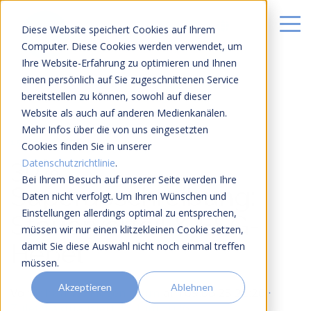
Diese Website speichert Cookies auf Ihrem
Computer. Diese Cookies werden verwendet, um
Ihre Website-Erfahrung zu optimieren und Ihnen
einen persönlich auf Sie zugeschnittenen Service
bereitstellen zu können, sowohl auf dieser
Website als auch auf anderen Medienkanälen.
Mehr Infos über die von uns eingesetzten
15 MIN LESEZEIT
Cookies finden Sie in unserer
30%
Datenschutzrichtlinie
.
Bei Ihrem Besuch auf unserer Seite werden Ihre
Superabschreibung:
Daten nicht verfolgt. Um Ihren Wünschen und
Einstellungen allerdings optimal zu entsprechen,
Steuervorteil & ESG-
müssen wir nur einen klitzekleinen Cookie setzen,
Hebel
damit Sie diese Auswahl nicht noch einmal treffen
müssen.
Akzeptieren
Ablehnen
Von
Johannes Fiegenbaum
am
09.06.25 22:26
·
Zuletzt aktualisiert 22. Juni 2026