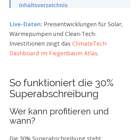
Inhaltsverzeichnis
So funktioniert die 30%
Superabschreibung
Live-Daten:
Preisentwicklungen für Solar,
Geschäftstransformation durch
Wärmepumpen und Clean-Tech-
neue Möglichkeiten
Vorteile für Start-ups und KMU
Investitionen zeigt das
ClimateTech-
Steuervorteile mit
Dashboard im Fiegenbaum Atlas
.
Nachhaltigkeitsberatung
verbinden
Praxisbeispiele und Erfahrungen
aus der Unternehmenspraxis
So funktioniert die 30%
Fazit
FAQs
Superabschreibung
Wer kann profitieren und
wann?
Die 30% Superabschreibung steht