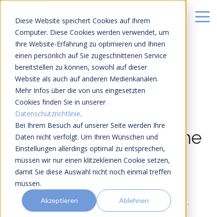
Diese Website speichert Cookies auf Ihrem
Computer. Diese Cookies werden verwendet, um
Ihre Website-Erfahrung zu optimieren und Ihnen
einen persönlich auf Sie zugeschnittenen Service
bereitstellen zu können, sowohl auf dieser
Website als auch auf anderen Medienkanälen.
Mehr Infos über die von uns eingesetzten
14 MIN LESEZEIT
Cookies finden Sie in unserer
China ESG-Vorgaben
Datenschutzrichtlinie
.
Bei Ihrem Besuch auf unserer Seite werden Ihre
2026: Was europäische
Daten nicht verfolgt. Um Ihren Wünschen und
Einstellungen allerdings optimal zu entsprechen,
Unternehmen jetzt
müssen wir nur einen klitzekleinen Cookie setzen,
planen müssen
damit Sie diese Auswahl nicht noch einmal treffen
müssen.
Akzeptieren
Ablehnen
Von
Johannes Fiegenbaum
am
21.06.25 05:02
·
Zuletzt aktualisiert 22. Juni 2026