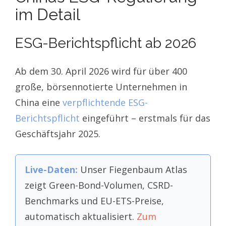
Was das für europäische
im Detail
Unternehmen bedeutet
Umgang mit doppelten ESG-
Anforderungen
ESG-Berichtspflicht ab 2026
Nächste Schritte für europäische
Unternehmen
FAQs
Ab dem 30. April 2026 wird für über 400
Neue ESG-Vorgaben in China: Was
europäische Unternehmen wissen
große, börsennotierte Unternehmen in
müssen
China eine
verpflichtende ESG-
Die neuen ESG-Vorgaben in China:
Berichtspflicht
eingeführt – erstmals für das
Chancen für europäische
Unternehmen
Geschäftsjahr 2025.
Neue ESG-Vorgaben in China: Was
europäische Unternehmen wissen
müssen
Live-Daten:
Unser Fiegenbaum Atlas
Die neuen ESG-Vorgaben in China:
Chancen für europäische
zeigt Green-Bond-Volumen, CSRD-
Unternehmen
Benchmarks und EU-ETS-Preise,
automatisch aktualisiert.
Zum