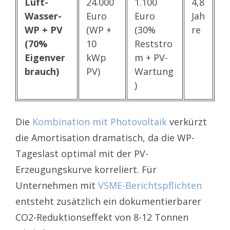
Luft-
24.000
1.100
4,8
Wasser-
Euro
Euro
Jah
WP + PV
(WP +
(30%
re
(70%
10
Reststro
Eigenver
kWp
m + PV-
brauch)
PV)
Wartung
)
Die
Kombination mit Photovoltaik
verkürzt
die Amortisation dramatisch, da die WP-
Tageslast optimal mit der PV-
Erzeugungskurve korreliert. Für
Unternehmen mit
VSME-Berichtspflichten
entsteht zusätzlich ein dokumentierbarer
CO2-Reduktionseffekt von 8-12 Tonnen