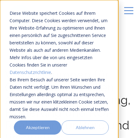
Diese Website speichert Cookies auf Ihrem
Computer. Diese Cookies werden verwendet, um
Ihre Website-Erfahrung zu optimieren und Ihnen
einen persönlich auf Sie zugeschnittenen Service
bereitstellen zu können, sowohl auf dieser
Website als auch auf anderen Medienkanälen.
Mehr Infos über die von uns eingesetzten
20 MIN LESEZEIT
Cookies finden Sie in unserer
Wärmepumpen für
Datenschutzrichtlinie
.
Bei Ihrem Besuch auf unserer Seite werden Ihre
Gewerbeimmobilien
Daten nicht verfolgt. Um Ihren Wünschen und
Einstellungen allerdings optimal zu entsprechen,
2026: Dimensionierung,
müssen wir nur einen klitzekleinen Cookie setzen,
Förderung und ROI-
damit Sie diese Auswahl nicht noch einmal treffen
müssen.
Realitäten für Büro und
Akzeptieren
Ablehnen
Produktion