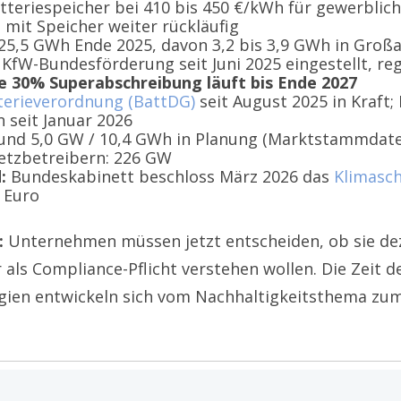
teriespeicher bei 410 bis 450 €/kWh für gewerblich
 mit Speicher weiter rückläufig
25,5 GWh Ende 2025, davon 3,2 bis 3,9 GWh in Groß
KfW-Bundesförderung seit Juni 2025 eingestellt, r
e 30% Superabschreibung läuft bis Ende 2027
terieverordnung (BattDG)
seit August 2025 in Kraft
n seit Januar 2026
und 5,0 GW / 10,4 GWh in Planung (Marktstammdaten
etzbetreibern: 226 GW
:
Bundeskabinett beschloss März 2026 das
Klimasc
 Euro
:
Unternehmen müssen jetzt entscheiden, ob sie de
als Compliance-Pflicht verstehen wollen. Die Zeit d
rgien entwickeln sich vom Nachhaltigkeitsthema zu